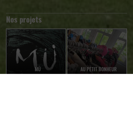
Nos projets
MÜ
AU PETIT BONHEUR
LE S.A.J.A. ET LE S.R.A.
LA MARCHE ADEPS DU
MULTIMÉDIA
CENTRE SAINTE-GERTRUDE