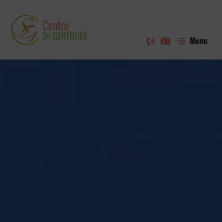
SRA – La Branche d’Olivier
Service résidentiel pour adultes
SRJ – Service résidentiel pour jeunes
Menu
Résidence permanente pour jeunes de 3 à 25 ans
L’actualité du Centre
Nos Projets
Campagne LabCap48 2026
Récolte de dons
Au Petit Bonheur
Boutique de vêtements de seconde main
Mü
Outsider Music
Le S.A.J.A. et le S.R.A. multimédia
L’atelier des technologies d’aujourd’hui