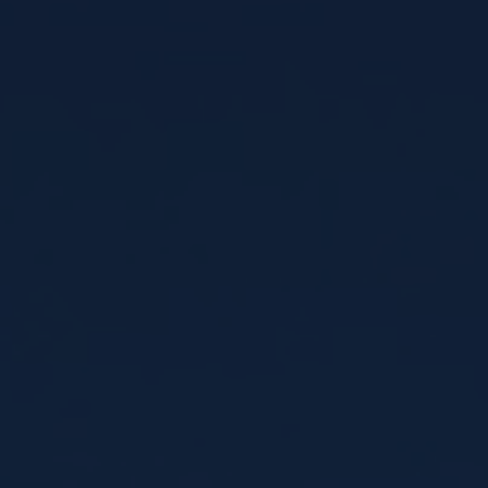
La Marche Adeps du Centre Sainte-Gertrude
Chaque année à la mi-octobre une marche au profit
d’un de nos projets !
Notre mission
Notre histoire
Faire un don
Rejoignez nos équipes
Contact
Intranet
Menu du mois de juin