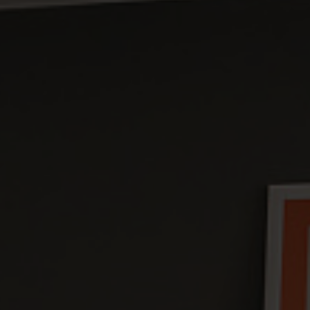
L’atelier des technologies d’aujourd’hui
La Marche Adeps du Centre Sainte-Gertrude
Chaque année à la mi-octobre une marche au profit
d’un de nos projets !
Notre mission
Notre histoire
Faire un don
Rejoignez nos équipes
Contact
Intranet