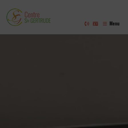
Service de logements supervisés
SRA – La Branche d’Olivier
Service résidentiel pour adultes
Menu
SRJ – Service résidentiel pour jeunes
Résidence permanente pour jeunes de 3 à 25 ans
L’actualité du Centre
Nos Projets
Campagne LabCap48 2026
Récolte de dons
Au Petit Bonheur
Boutique de vêtements de seconde main
Mü
Outsider Music
Le S.A.J.A. et le S.R.A. multimédia