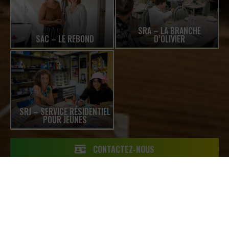
SRA – LA BRANCHE
SAC – LE REBOND
D’OLIVIER
SRJ – SERVICE RÉSIDENTIEL
POUR JEUNES
CONTACTEZ-NOUS
FAIRE UN DON